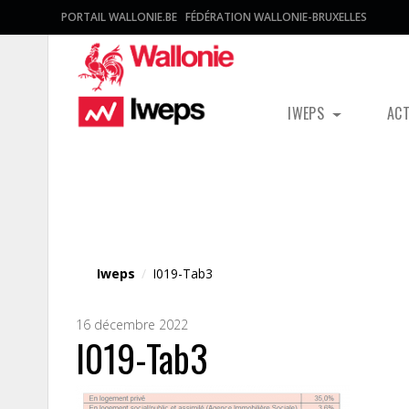
PORTAIL WALLONIE.BE
FÉDÉRATION WALLONIE-BRUXELLES
IWEPS
AC
Fichier média
Iweps
/
I019-Tab3
16 décembre 2022
I019-Tab3