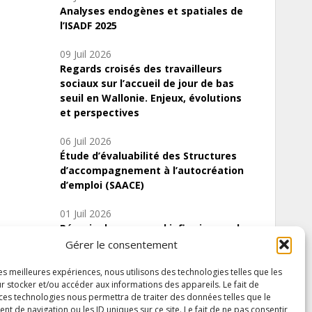
Analyses endogènes et spatiales de
l’ISADF 2025
09 Juil 2026
Regards croisés des travailleurs
sociaux sur l’accueil de jour de bas
seuil en Wallonie. Enjeux, évolutions
et perspectives
06 Juil 2026
Étude d’évaluabilité des Structures
d’accompagnement à l’autocréation
d’emploi (SAACE)
01 Juil 2026
Pénurie du personnel infirmier :quels
indicateurs d’offre de soins pour
Gérer le consentement
comprendre la situation en Wallonie ?
les meilleures expériences, nous utilisons des technologies telles que les
r stocker et/ou accéder aux informations des appareils. Le fait de
 ces technologies nous permettra de traiter des données telles que le
 de navigation ou les ID uniques sur ce site. Le fait de ne pas consentir