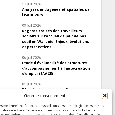
13 Juil 2026
Analyses endogènes et spatiales de
l’ISADF 2025
09 Juil 2026
Regards croisés des travailleurs
sociaux sur l’accueil de jour de bas
seuil en Wallonie. Enjeux, évolutions
et perspectives
06 Juil 2026
Étude d’évaluabilité des Structures
d’accompagnement à l’autocréation
d’emploi (SAACE)
01 Juil 2026
Pénurie du personnel infirmier :quels
indicateurs d’offre de soins pour
Gérer le consentement
comprendre la situation en Wallonie ?
les meilleures expériences, nous utilisons des technologies telles que les
r stocker et/ou accéder aux informations des appareils. Le fait de
 ces technologies nous permettra de traiter des données telles que le