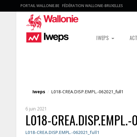
PORTAIL WALLONIE.BE
FÉDÉRATION WALLONIE-BRUXELLES
IWEPS
AC
Fichier média
Iweps
/
L018-CREA.DISP.EMPL.-062021_full1
6 juin 2021
L018-CREA.DISP.EMPL.-0
L018-CREA.DISP.EMPL.-062021_full1