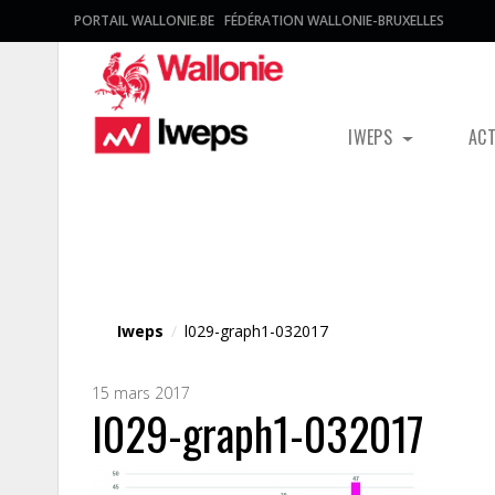
PORTAIL WALLONIE.BE
FÉDÉRATION WALLONIE-BRUXELLES
IWEPS
AC
Fichier média
Iweps
/
l029-graph1-032017
15 mars 2017
l029-graph1-032017