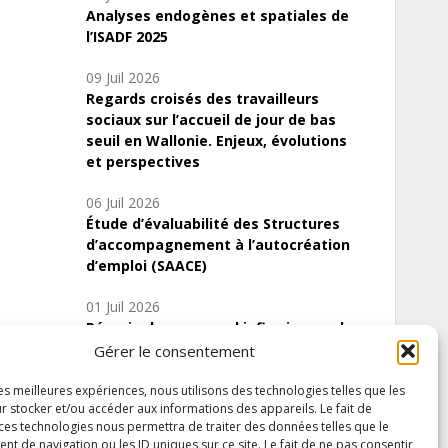
Analyses endogènes et spatiales de
l’ISADF 2025
09 Juil 2026
Regards croisés des travailleurs
sociaux sur l’accueil de jour de bas
seuil en Wallonie. Enjeux, évolutions
et perspectives
06 Juil 2026
Étude d’évaluabilité des Structures
d’accompagnement à l’autocréation
d’emploi (SAACE)
01 Juil 2026
Pénurie du personnel infirmier :quels
indicateurs d’offre de soins pour
Gérer le consentement
comprendre la situation en Wallonie ?
les meilleures expériences, nous utilisons des technologies telles que les
r stocker et/ou accéder aux informations des appareils. Le fait de
 ces technologies nous permettra de traiter des données telles que le
 de navigation ou les ID uniques sur ce site. Le fait de ne pas consentir