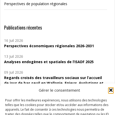
Perspectives de population régionales
Publications récentes
16 Juil 2026
Perspectives économiques régionales 2026-2031
13 Juil 2026
Analyses endogènes et spatiales de l’ISADF 2025
09 Juil 2026
Regards croisés des travailleurs sociaux sur l’accueil
de jour de bas seuil en Wallonie. Enjeux, évolutions et
perspectives
Gérer le consentement
06 Juil 2026
Pour offrir les meilleures expériences, nous utilisons des technologies
Étude d’évaluabilité des Structures
telles que les cookies pour stocker et/ou accéder aux informations des
d’accompagnement à l’autocréation d’emploi (SAACE)
appareils. Le fait de consentir à ces technologies nous permettra de
traiter des données telles que le comportement de navigation ou les ID