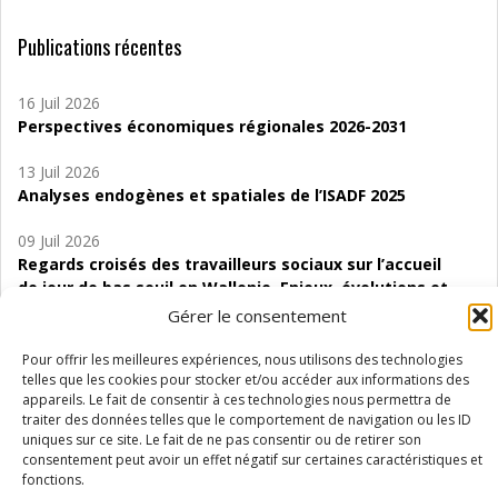
Publications récentes
16 Juil 2026
Perspectives économiques régionales 2026-2031
13 Juil 2026
Analyses endogènes et spatiales de l’ISADF 2025
09 Juil 2026
Regards croisés des travailleurs sociaux sur l’accueil
de jour de bas seuil en Wallonie. Enjeux, évolutions et
perspectives
Gérer le consentement
06 Juil 2026
Pour offrir les meilleures expériences, nous utilisons des technologies
Étude d’évaluabilité des Structures
telles que les cookies pour stocker et/ou accéder aux informations des
appareils. Le fait de consentir à ces technologies nous permettra de
d’accompagnement à l’autocréation d’emploi (SAACE)
traiter des données telles que le comportement de navigation ou les ID
uniques sur ce site. Le fait de ne pas consentir ou de retirer son
01 Juil 2026
consentement peut avoir un effet négatif sur certaines caractéristiques et
Pénurie du personnel infirmier :quels indicateurs
fonctions.
d’offre de soins pour comprendre la situation en