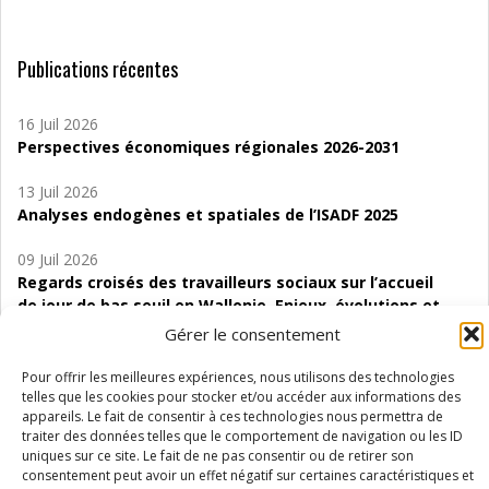
Publications récentes
16 Juil 2026
Perspectives économiques régionales 2026-2031
13 Juil 2026
Analyses endogènes et spatiales de l’ISADF 2025
09 Juil 2026
Regards croisés des travailleurs sociaux sur l’accueil
de jour de bas seuil en Wallonie. Enjeux, évolutions et
perspectives
Gérer le consentement
06 Juil 2026
Pour offrir les meilleures expériences, nous utilisons des technologies
Étude d’évaluabilité des Structures
telles que les cookies pour stocker et/ou accéder aux informations des
appareils. Le fait de consentir à ces technologies nous permettra de
d’accompagnement à l’autocréation d’emploi (SAACE)
traiter des données telles que le comportement de navigation ou les ID
uniques sur ce site. Le fait de ne pas consentir ou de retirer son
01 Juil 2026
consentement peut avoir un effet négatif sur certaines caractéristiques et
Pénurie du personnel infirmier :quels indicateurs