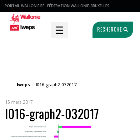
PORTAIL WALLONIE.BE
FÉDÉRATION WALLONIE-BRUXELLES
☰
RECHERCHE
Fichier média
Iweps
/
l016-graph2-032017
15 mars 2017
l016-graph2-032017