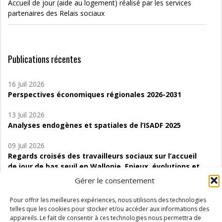
Accueil de jour (aide au logement) réalisé par les services
partenaires des Relais sociaux
Publications récentes
16 Juil 2026
Perspectives économiques régionales 2026-2031
13 Juil 2026
Analyses endogènes et spatiales de l’ISADF 2025
09 Juil 2026
Regards croisés des travailleurs sociaux sur l’accueil
de jour de bas seuil en Wallonie. Enjeux, évolutions et
perspectives
Gérer le consentement
06 Juil 2026
Pour offrir les meilleures expériences, nous utilisons des technologies
Étude d’évaluabilité des Structures
telles que les cookies pour stocker et/ou accéder aux informations des
d’accompagnement à l’autocréation d’emploi (SAACE)
appareils. Le fait de consentir à ces technologies nous permettra de