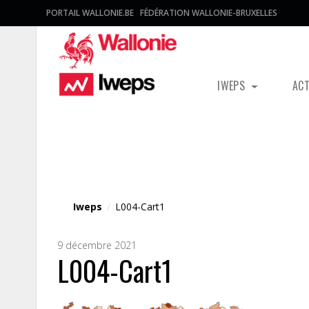
PORTAIL WALLONIE.BE
FÉDÉRATION WALLONIE-BRUXELLES
IWEPS
AC
Fichier média
Iweps
/
L004-Cart1
9 décembre 2021
L004-Cart1