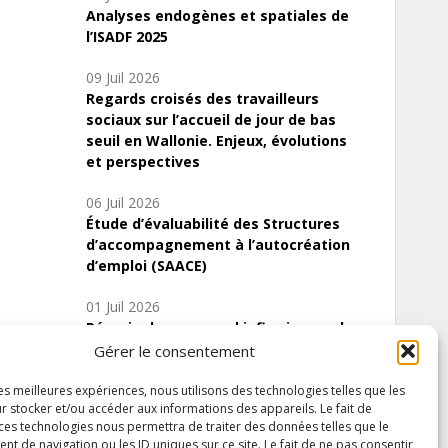
Analyses endogènes et spatiales de
l’ISADF 2025
09 Juil 2026
Regards croisés des travailleurs
sociaux sur l’accueil de jour de bas
seuil en Wallonie. Enjeux, évolutions
et perspectives
06 Juil 2026
Étude d’évaluabilité des Structures
d’accompagnement à l’autocréation
d’emploi (SAACE)
01 Juil 2026
Pénurie du personnel infirmier :quels
indicateurs d’offre de soins pour
Gérer le consentement
comprendre la situation en Wallonie ?
les meilleures expériences, nous utilisons des technologies telles que les
r stocker et/ou accéder aux informations des appareils. Le fait de
 ces technologies nous permettra de traiter des données telles que le
 de navigation ou les ID uniques sur ce site. Le fait de ne pas consentir