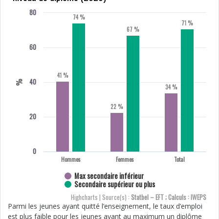
80
74 %
71 %
67 %
60
41 %
40
%
34 %
22 %
20
0
Hommes
Femmes
Total
Max secondaire inférieur
Secondaire supérieur ou plus
Highcharts | Source(s) :
Statbel – EFT ; Calculs : IWEPS
Parmi les jeunes ayant quitté l’enseignement, le taux d’emploi
est plus faible pour les jeunes ayant au maximum un diplôme