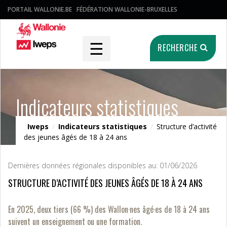
PORTAIL WALLONIE.BE
FÉDÉRATION WALLONIE-BRUXELLES
☰
RECHERCHE
Indicateurs statistiques
Iweps
/
Indicateurs statistiques
/
Structure d’activité
des jeunes âgés de 18 à 24 ans
Dernières données régionales disponibles au: 01/06/2026
STRUCTURE D’ACTIVITÉ DES JEUNES ÂGÉS DE 18 À 24 ANS
En 2025, deux tiers (66 %) des Wallon·nes âgé·es de 18 à 24 ans
suivent un enseignement ou une formation.