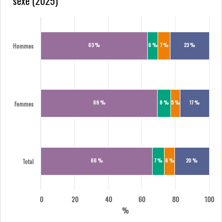
sexe (2025)
63 %
6 %
7 %
23 %
Hommes
69 %
8 %
5 %
17 %
Femmes
66 %
7 %
6 %
20 %
Total
0
20
40
60
80
100
%