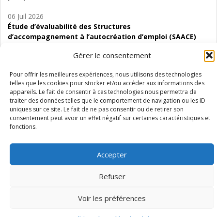
06 Juil 2026
Étude d’évaluabilité des Structures
d’accompagnement à l’autocréation d’emploi (SAACE)
Gérer le consentement
01 Juil 2026
Pénurie du personnel infirmier :quels indicateurs
Pour offrir les meilleures expériences, nous utilisons des technologies
d’offre de soins pour comprendre la situation en
telles que les cookies pour stocker et/ou accéder aux informations des
Wallonie ?
appareils. Le fait de consentir à ces technologies nous permettra de
traiter des données telles que le comportement de navigation ou les ID
uniques sur ce site. Le fait de ne pas consentir ou de retirer son
consentement peut avoir un effet négatif sur certaines caractéristiques et
fonctions.
Mentions légales
Vie privée
Médiateur
Accessibilité
Accepter
Refuser
Voir les préférences