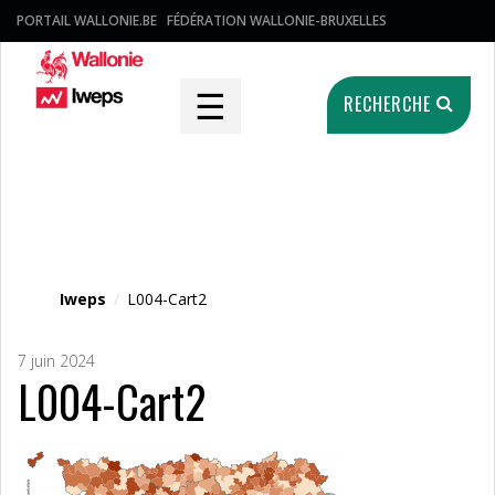
PORTAIL WALLONIE.BE
FÉDÉRATION WALLONIE-BRUXELLES
☰
RECHERCHE
Fichier média
Iweps
/
L004-Cart2
7 juin 2024
L004-Cart2