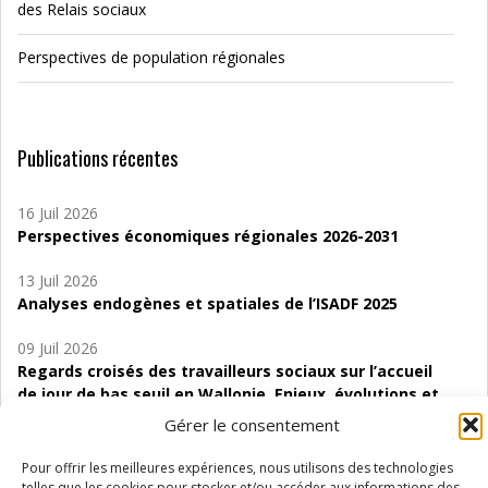
des Relais sociaux
Perspectives de population régionales
Publications récentes
16 Juil 2026
Perspectives économiques régionales 2026-2031
13 Juil 2026
Analyses endogènes et spatiales de l’ISADF 2025
09 Juil 2026
Regards croisés des travailleurs sociaux sur l’accueil
de jour de bas seuil en Wallonie. Enjeux, évolutions et
perspectives
Gérer le consentement
06 Juil 2026
Pour offrir les meilleures expériences, nous utilisons des technologies
Étude d’évaluabilité des Structures
telles que les cookies pour stocker et/ou accéder aux informations des