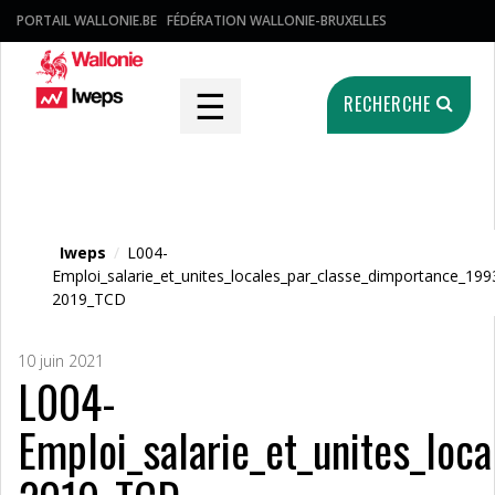
PORTAIL WALLONIE.BE
FÉDÉRATION WALLONIE-BRUXELLES
☰
RECHERCHE
Fichier média
Iweps
/
L004-
Emploi_salarie_et_unites_locales_par_classe_dimportance_199
2019_TCD
10 juin 2021
L004-
Emploi_salarie_et_unites_loc