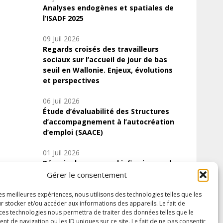
Analyses endogènes et spatiales de
l’ISADF 2025
09 Juil 2026
Regards croisés des travailleurs
sociaux sur l’accueil de jour de bas
seuil en Wallonie. Enjeux, évolutions
et perspectives
06 Juil 2026
Étude d’évaluabilité des Structures
d’accompagnement à l’autocréation
d’emploi (SAACE)
01 Juil 2026
Pénurie du personnel infirmier :quels
indicateurs d’offre de soins pour
Gérer le consentement
comprendre la situation en Wallonie ?
les meilleures expériences, nous utilisons des technologies telles que les
r stocker et/ou accéder aux informations des appareils. Le fait de
 ces technologies nous permettra de traiter des données telles que le
 de navigation ou les ID uniques sur ce site. Le fait de ne pas consentir