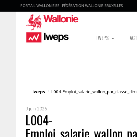
PORTAIL WALLONIE.BE
FÉDÉRATION WALLONIE-BRUXELLES
IWEPS
AC
Fichier média
Iweps
/
L004-Emploi_salarie_wallon_par_classe_di
9 juin 2026
L004-
Emploi_salarie_wallon_