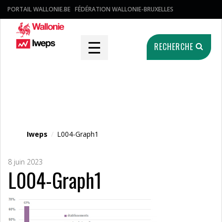
PORTAIL WALLONIE.BE
FÉDÉRATION WALLONIE-BRUXELLES
☰
RECHERCHE
Fichier média
Iweps
/
L004-Graph1
8 juin 2023
L004-Graph1