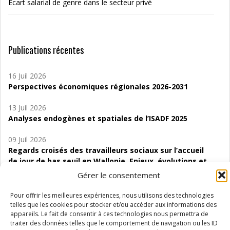
Écart salarial de genre dans le secteur privé
Publications récentes
16 Juil 2026
Perspectives économiques régionales 2026-2031
13 Juil 2026
Analyses endogènes et spatiales de l’ISADF 2025
09 Juil 2026
Regards croisés des travailleurs sociaux sur l’accueil
de jour de bas seuil en Wallonie. Enjeux, évolutions et
perspectives
Gérer le consentement
06 Juil 2026
Pour offrir les meilleures expériences, nous utilisons des technologies
Étude d’évaluabilité des Structures
telles que les cookies pour stocker et/ou accéder aux informations des
d’accompagnement à l’autocréation d’emploi (SAACE)
appareils. Le fait de consentir à ces technologies nous permettra de
traiter des données telles que le comportement de navigation ou les ID