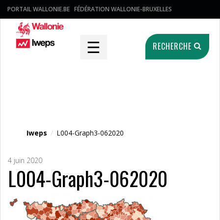
PORTAIL WALLONIE.BE
FÉDÉRATION WALLONIE-BRUXELLES
☰
RECHERCHE
Fichier média
Iweps
/
L004-Graph3-062020
4 juin 2020
L004-Graph3-062020