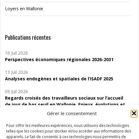
Loyers en Wallonie
Publications récentes
16 Juil 2026
Perspectives économiques régionales 2026-2031
13 Juil 2026
Analyses endogènes et spatiales de l’ISADF 2025
09 Juil 2026
Regards croisés des travailleurs sociaux sur l’accueil
de jour de bas seuil en Wallonie. Enjeux, évolutions et
perspectives
Gérer le consentement
06 Juil 2026
Pour offrir les meilleures expériences, nous utilisons des technologies
Étude d’évaluabilité des Structures
telles que les cookies pour stocker et/ou accéder aux informations des
d’accompagnement à l’autocréation d’emploi (SAACE)
appareils. Le fait de consentir à ces technologies nous permettra de