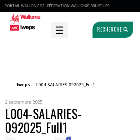
PORTAIL WALLONIE.BE
FÉDÉRATION WALLONIE-BRUXELLES
☰
RECHERCHE
Fichier média
Iweps
/
L004-SALARIES-092025_Full1
2 septembre 2025
L004-SALARIES-
092025_Full1