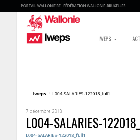
PORTAIL WALLONIE.BE
FÉDÉRATION WALLONIE-BRUXELLES
IWEPS
AC
Fichier média
Iweps
/
L004-SALARIES-122018_full1
7 décembre 2018
L004-SALARIES-122018_
L004-SALARIES-122018_full1