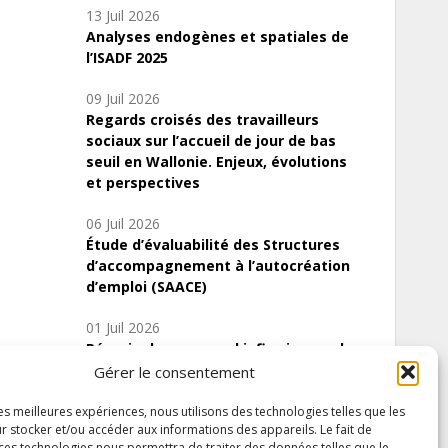
13 Juil 2026
Analyses endogènes et spatiales de
l’ISADF 2025
09 Juil 2026
Regards croisés des travailleurs
sociaux sur l’accueil de jour de bas
seuil en Wallonie. Enjeux, évolutions
et perspectives
06 Juil 2026
Étude d’évaluabilité des Structures
d’accompagnement à l’autocréation
d’emploi (SAACE)
01 Juil 2026
Pénurie du personnel infirmier :quels
indicateurs d’offre de soins pour
Gérer le consentement
comprendre la situation en Wallonie ?
les meilleures expériences, nous utilisons des technologies telles que les
r stocker et/ou accéder aux informations des appareils. Le fait de
 ces technologies nous permettra de traiter des données telles que le