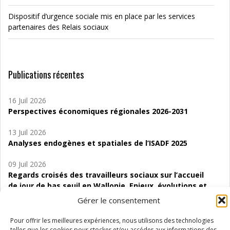
Dispositif d’urgence sociale mis en place par les services
partenaires des Relais sociaux
Publications récentes
16 Juil 2026
Perspectives économiques régionales 2026-2031
13 Juil 2026
Analyses endogènes et spatiales de l’ISADF 2025
09 Juil 2026
Regards croisés des travailleurs sociaux sur l’accueil
de jour de bas seuil en Wallonie. Enjeux, évolutions et
perspectives
Gérer le consentement
06 Juil 2026
Pour offrir les meilleures expériences, nous utilisons des technologies
Étude d’évaluabilité des Structures
telles que les cookies pour stocker et/ou accéder aux informations des