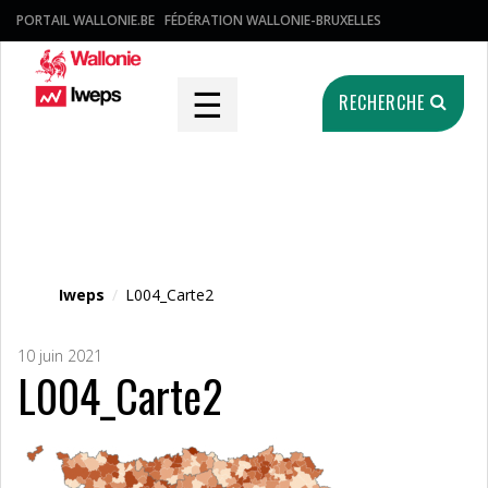
PORTAIL WALLONIE.BE
FÉDÉRATION WALLONIE-BRUXELLES
☰
RECHERCHE
Fichier média
Iweps
/
L004_Carte2
10 juin 2021
L004_Carte2