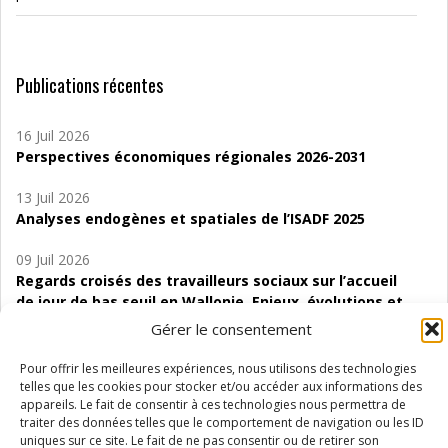
Publications récentes
16 Juil 2026
Perspectives économiques régionales 2026-2031
13 Juil 2026
Analyses endogènes et spatiales de l’ISADF 2025
09 Juil 2026
Regards croisés des travailleurs sociaux sur l’accueil
de jour de bas seuil en Wallonie. Enjeux, évolutions et
perspectives
Gérer le consentement
06 Juil 2026
Pour offrir les meilleures expériences, nous utilisons des technologies
Étude d’évaluabilité des Structures
telles que les cookies pour stocker et/ou accéder aux informations des
d’accompagnement à l’autocréation d’emploi (SAACE)
appareils. Le fait de consentir à ces technologies nous permettra de
traiter des données telles que le comportement de navigation ou les ID
uniques sur ce site. Le fait de ne pas consentir ou de retirer son
01 Juil 2026