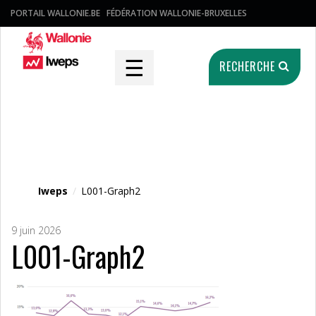
PORTAIL WALLONIE.BE
FÉDÉRATION WALLONIE-BRUXELLES
☰
RECHERCHE
Fichier média
Iweps
/
L001-Graph2
9 juin 2026
L001-Graph2