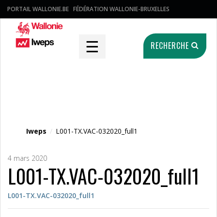
PORTAIL WALLONIE.BE
FÉDÉRATION WALLONIE-BRUXELLES
☰
RECHERCHE
Fichier média
Iweps
/
L001-TX.VAC-032020_full1
4 mars 2020
L001-TX.VAC-032020_full1
L001-TX.VAC-032020_full1