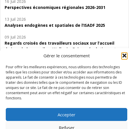
16 Juil 2026
Perspectives économiques régionales 2026-2031
13 Juil 2026
Analyses endogènes et spatiales de l’ISADF 2025
09 Juil 2026
Regards croisés des travailleurs sociaux sur l’accueil
de jour de bas seuil en Wallonie. Enjeux, évolutions et
perspectives
Gérer le consentement
06 Juil 2026
Pour offrir les meilleures expériences, nous utilisons des technologies
telles que les cookies pour stocker et/ou accéder aux informations des
Étude d’évaluabilité des Structures
appareils. Le fait de consentir à ces technologies nous permettra de
d’accompagnement à l’autocréation d’emploi (SAACE)
traiter des données telles que le comportement de navigation ou les ID
uniques sur ce site. Le fait de ne pas consentir ou de retirer son
01 Juil 2026
consentement peut avoir un effet négatif sur certaines caractéristiques et
Pénurie du personnel infirmier :quels indicateurs
fonctions.
d’offre de soins pour comprendre la situation en
Wallonie ?
Accepter
Refuser