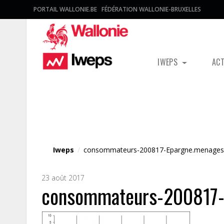
PORTAIL WALLONIE.BE
FÉDÉRATION WALLONIE-BRUXELLES
IWEPS
AC
Fichier média
Iweps
/
consommateurs-200817-Epargne.menages
23 août 2017
consommateurs-200817-