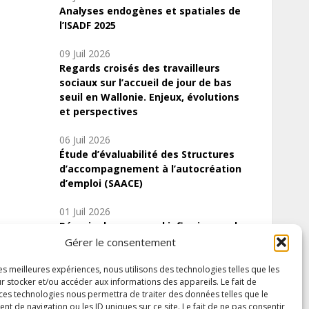
Analyses endogènes et spatiales de
l’ISADF 2025
09 Juil 2026
Regards croisés des travailleurs
sociaux sur l’accueil de jour de bas
seuil en Wallonie. Enjeux, évolutions
et perspectives
06 Juil 2026
Étude d’évaluabilité des Structures
d’accompagnement à l’autocréation
d’emploi (SAACE)
01 Juil 2026
Pénurie du personnel infirmier :quels
indicateurs d’offre de soins pour
Gérer le consentement
comprendre la situation en Wallonie ?
les meilleures expériences, nous utilisons des technologies telles que les
r stocker et/ou accéder aux informations des appareils. Le fait de
 ces technologies nous permettra de traiter des données telles que le
 de navigation ou les ID uniques sur ce site. Le fait de ne pas consentir