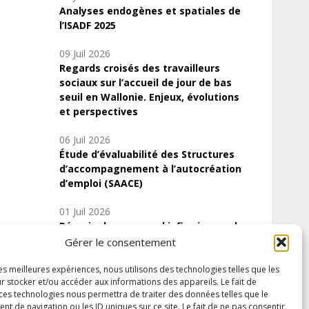
Analyses endogènes et spatiales de
l’ISADF 2025
09 Juil 2026
Regards croisés des travailleurs
sociaux sur l’accueil de jour de bas
seuil en Wallonie. Enjeux, évolutions
et perspectives
06 Juil 2026
Étude d’évaluabilité des Structures
d’accompagnement à l’autocréation
d’emploi (SAACE)
01 Juil 2026
Pénurie du personnel infirmier :quels
indicateurs d’offre de soins pour
Gérer le consentement
comprendre la situation en Wallonie ?
les meilleures expériences, nous utilisons des technologies telles que les
r stocker et/ou accéder aux informations des appareils. Le fait de
 ces technologies nous permettra de traiter des données telles que le
 de navigation ou les ID uniques sur ce site. Le fait de ne pas consentir