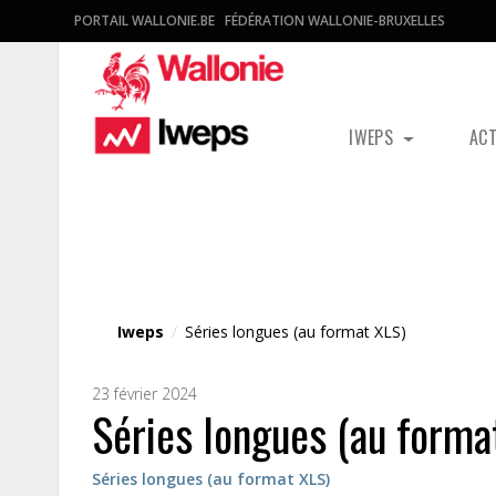
PORTAIL WALLONIE.BE
FÉDÉRATION WALLONIE-BRUXELLES
IWEPS
AC
Fichier média
Iweps
/
Séries longues (au format XLS)
23 février 2024
Séries longues (au forma
Séries longues (au format XLS)