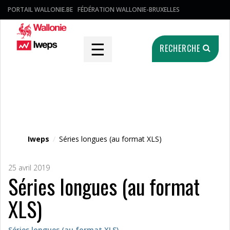
PORTAIL WALLONIE.BE
FÉDÉRATION WALLONIE-BRUXELLES
☰
RECHERCHE
Fichier média
Iweps
/
Séries longues (au format XLS)
25 avril 2019
Séries longues (au format
XLS)
Séries longues (au format XLS)