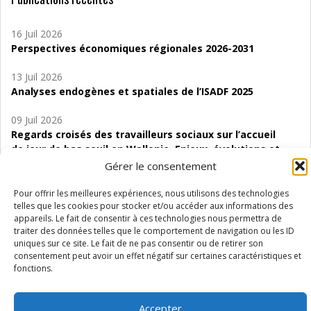
16 Juil 2026
Perspectives économiques régionales 2026-2031
13 Juil 2026
Analyses endogènes et spatiales de l’ISADF 2025
09 Juil 2026
Regards croisés des travailleurs sociaux sur l’accueil
de jour de bas seuil en Wallonie. Enjeux, évolutions et
perspectives
Gérer le consentement
06 Juil 2026
Pour offrir les meilleures expériences, nous utilisons des technologies
Étude d’évaluabilité des Structures
telles que les cookies pour stocker et/ou accéder aux informations des
appareils. Le fait de consentir à ces technologies nous permettra de
d’accompagnement à l’autocréation d’emploi (SAACE)
traiter des données telles que le comportement de navigation ou les ID
uniques sur ce site. Le fait de ne pas consentir ou de retirer son
01 Juil 2026
consentement peut avoir un effet négatif sur certaines caractéristiques et
Pénurie du personnel infirmier :quels indicateurs
fonctions.
d’offre de soins pour comprendre la situation en
Wallonie ?
Accepter