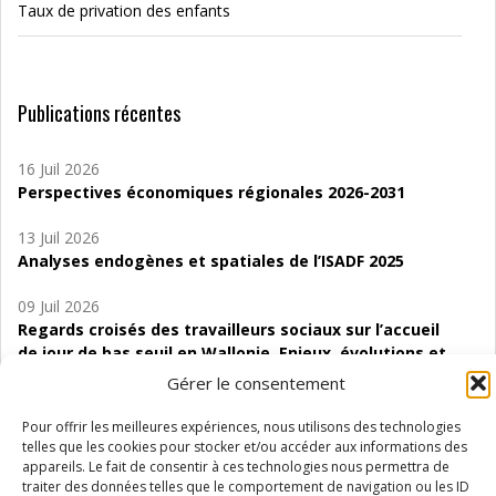
Taux de privation des enfants
Publications récentes
16 Juil 2026
Perspectives économiques régionales 2026-2031
13 Juil 2026
Analyses endogènes et spatiales de l’ISADF 2025
09 Juil 2026
Regards croisés des travailleurs sociaux sur l’accueil
de jour de bas seuil en Wallonie. Enjeux, évolutions et
perspectives
Gérer le consentement
06 Juil 2026
Pour offrir les meilleures expériences, nous utilisons des technologies
Étude d’évaluabilité des Structures
telles que les cookies pour stocker et/ou accéder aux informations des
d’accompagnement à l’autocréation d’emploi (SAACE)
appareils. Le fait de consentir à ces technologies nous permettra de
traiter des données telles que le comportement de navigation ou les ID