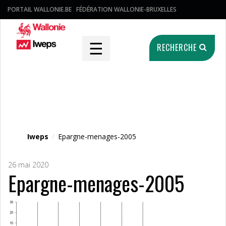
PORTAIL WALLONIE.BE
FÉDÉRATION WALLONIE-BRUXELLES
☰
RECHERCHE
Fichier média
Iweps
/
Epargne-menages-2005
26 mai 2020
Epargne-menages-2005