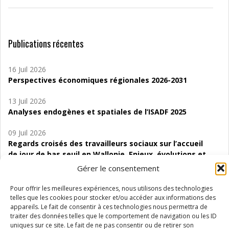
Publications récentes
16 Juil 2026
Perspectives économiques régionales 2026-2031
13 Juil 2026
Analyses endogènes et spatiales de l’ISADF 2025
09 Juil 2026
Regards croisés des travailleurs sociaux sur l’accueil
de jour de bas seuil en Wallonie. Enjeux, évolutions et
perspectives
Gérer le consentement
06 Juil 2026
Pour offrir les meilleures expériences, nous utilisons des technologies
Étude d’évaluabilité des Structures
telles que les cookies pour stocker et/ou accéder aux informations des
d’accompagnement à l’autocréation d’emploi (SAACE)
appareils. Le fait de consentir à ces technologies nous permettra de
traiter des données telles que le comportement de navigation ou les ID
uniques sur ce site. Le fait de ne pas consentir ou de retirer son
01 Juil 2026