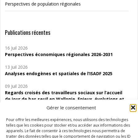
Perspectives de population régionales
Publications récentes
16 Juil 2026
Perspectives économiques régionales 2026-2031
13 Juil 2026
Analyses endogènes et spatiales de l’ISADF 2025
09 Juil 2026
Regards croisés des travailleurs sociaux sur l’accueil
de jour de bas seuil en Wallonie. Enjeux, évolutions et
perspectives
Gérer le consentement
06 Juil 2026
Pour offrir les meilleures expériences, nous utilisons des technologies
Étude d’évaluabilité des Structures
telles que les cookies pour stocker et/ou accéder aux informations des
d’accompagnement à l’autocréation d’emploi (SAACE)
appareils. Le fait de consentir à ces technologies nous permettra de
traiter des données telles que le comportement de navigation ou les ID