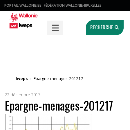
PORTAIL WALLONIE.BE
FÉDÉRATION WALLONIE-BRUXELLES
☰
RECHERCHE
Fichier média
Iweps
/
Epargne-menages-201217
22 décembre 2017
Epargne-menages-201217