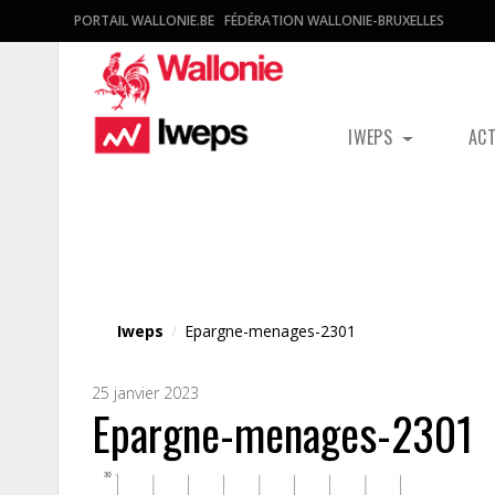
PORTAIL WALLONIE.BE
FÉDÉRATION WALLONIE-BRUXELLES
IWEPS
AC
Fichier média
Iweps
/
Epargne-menages-2301
25 janvier 2023
Epargne-menages-2301