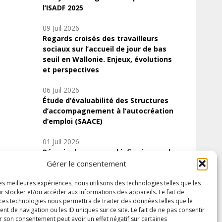
l’ISADF 2025
09 Juil 2026
Regards croisés des travailleurs
sociaux sur l’accueil de jour de bas
seuil en Wallonie. Enjeux, évolutions
et perspectives
06 Juil 2026
Étude d’évaluabilité des Structures
d’accompagnement à l’autocréation
d’emploi (SAACE)
01 Juil 2026
Pénurie du personnel infirmier :quels
indicateurs d’offre de soins pour
Gérer le consentement
comprendre la situation en Wallonie ?
les meilleures expériences, nous utilisons des technologies telles que les
r stocker et/ou accéder aux informations des appareils. Le fait de
 ces technologies nous permettra de traiter des données telles que le
 de navigation ou les ID uniques sur ce site. Le fait de ne pas consentir
Inscrivez-vous à notre newsletter
r son consentement peut avoir un effet négatif sur certaines