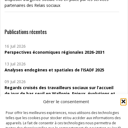
partenaires des Relais sociaux
Publications récentes
16 Juil 2026
Perspectives économiques régionales 2026-2031
13 Juil 2026
Analyses endogènes et spatiales de l’ISADF 2025
09 Juil 2026
Regards croisés des travailleurs sociaux sur l’accueil
de jour de bas seuil en Wallonie. Enjeux, évolutions et
perspectives
Gérer le consentement
06 Juil 2026
Pour offrir les meilleures expériences, nous utilisons des technologies
Étude d’évaluabilité des Structures
telles que les cookies pour stocker et/ou accéder aux informations des
d’accompagnement à l’autocréation d’emploi (SAACE)
appareils. Le fait de consentir à ces technologies nous permettra de