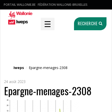
PORTAIL WALLONIE.BE
FÉDÉRATION WALLONIE-BRUXELLES
☰
RECHERCHE
Fichier média
Iweps
/
Epargne-menages-2308
24 août 2023
Epargne-menages-2308