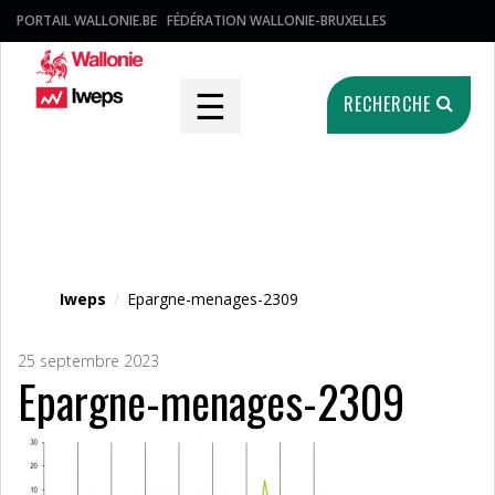
PORTAIL WALLONIE.BE
FÉDÉRATION WALLONIE-BRUXELLES
☰
RECHERCHE
Fichier média
Iweps
/
Epargne-menages-2309
25 septembre 2023
Epargne-menages-2309