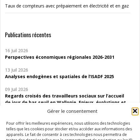
Taux de compteurs avec prépaiement en électricité et en gaz
Publications récentes
16 Juil 2026
Perspectives économiques régionales 2026-2031
13 Juil 2026
Analyses endogènes et spatiales de l’ISADF 2025
09 Juil 2026
Regards croisés des travailleurs sociaux sur l’accueil
de jour de bas seuil en Wallonie. Enjeux, évolutions et
perspectives
Gérer le consentement
06 Juil 2026
Pour offrir les meilleures expériences, nous utilisons des technologies
Étude d’évaluabilité des Structures
telles que les cookies pour stocker et/ou accéder aux informations des
d’accompagnement à l’autocréation d’emploi (SAACE)
appareils. Le fait de consentir à ces technologies nous permettra de