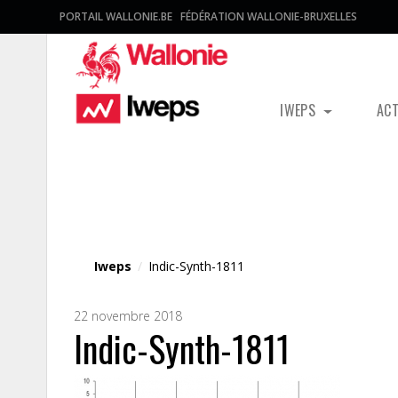
PORTAIL WALLONIE.BE
FÉDÉRATION WALLONIE-BRUXELLES
IWEPS
AC
Fichier média
Iweps
/
Indic-Synth-1811
22 novembre 2018
Indic-Synth-1811