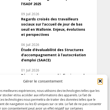
l’ISADF 2025
09 Juil 2026
Regards croisés des travailleurs
sociaux sur l’accueil de jour de bas
seuil en Wallonie. Enjeux, évolutions
et perspectives
06 Juil 2026
Étude d’évaluabilité des Structures
d’accompagnement à l’autocréation
d’emploi (SAACE)
01 Juil 2026
Pénurie du personnel infirmier :quels
indicateurs d’offre de soins pour
Gérer le consentement
comprendre la situation en Wallonie ?
les meilleures expériences, nous utilisons des technologies telles que les
r stocker et/ou accéder aux informations des appareils. Le fait de
 ces technologies nous permettra de traiter des données telles que le
 de navigation ou les ID uniques sur ce site. Le fait de ne pas consentir
Inscrivez-vous à notre newsletter
r son consentement peut avoir un effet négatif sur certaines