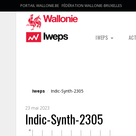
PORTAIL WALLONIE.BE
FÉDÉRATION WALLONIE-BRUXELLES
IWEPS
AC
Fichier média
Iweps
/
Indic-Synth-2305
23 mai 2023
Indic-Synth-2305