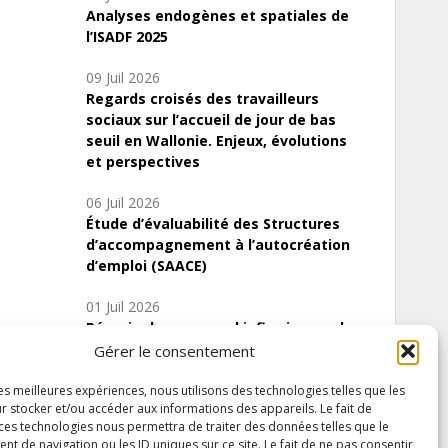
Analyses endogènes et spatiales de
l’ISADF 2025
09 Juil 2026
Regards croisés des travailleurs
sociaux sur l’accueil de jour de bas
seuil en Wallonie. Enjeux, évolutions
et perspectives
06 Juil 2026
Étude d’évaluabilité des Structures
d’accompagnement à l’autocréation
d’emploi (SAACE)
01 Juil 2026
Pénurie du personnel infirmier :quels
indicateurs d’offre de soins pour
Gérer le consentement
comprendre la situation en Wallonie ?
les meilleures expériences, nous utilisons des technologies telles que les
r stocker et/ou accéder aux informations des appareils. Le fait de
 ces technologies nous permettra de traiter des données telles que le
 de navigation ou les ID uniques sur ce site. Le fait de ne pas consentir