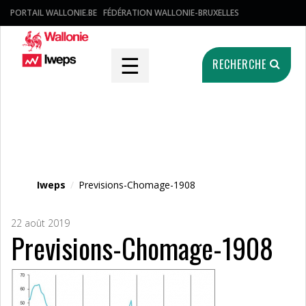
PORTAIL WALLONIE.BE
FÉDÉRATION WALLONIE-BRUXELLES
☰
RECHERCHE
Fichier média
Iweps
/
Previsions-Chomage-1908
22 août 2019
Previsions-Chomage-1908