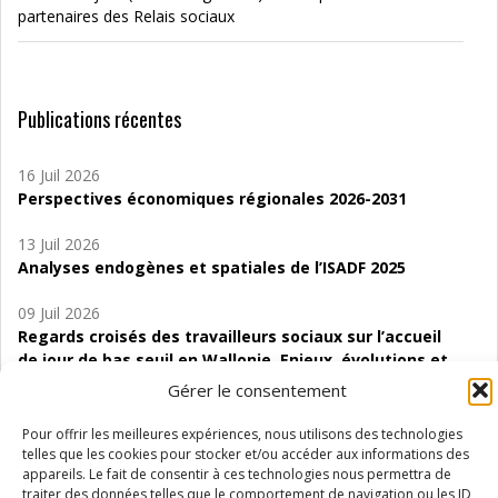
partenaires des Relais sociaux
Publications récentes
16 Juil 2026
Perspectives économiques régionales 2026-2031
13 Juil 2026
Analyses endogènes et spatiales de l’ISADF 2025
09 Juil 2026
Regards croisés des travailleurs sociaux sur l’accueil
de jour de bas seuil en Wallonie. Enjeux, évolutions et
perspectives
Gérer le consentement
06 Juil 2026
Pour offrir les meilleures expériences, nous utilisons des technologies
Étude d’évaluabilité des Structures
telles que les cookies pour stocker et/ou accéder aux informations des
d’accompagnement à l’autocréation d’emploi (SAACE)
appareils. Le fait de consentir à ces technologies nous permettra de
traiter des données telles que le comportement de navigation ou les ID