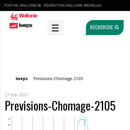
PORTAIL WALLONIE.BE
FÉDÉRATION WALLONIE-BRUXELLES
☰
RECHERCHE
Fichier média
Iweps
/
Previsions-Chomage-2105
27 mai 2021
Previsions-Chomage-2105