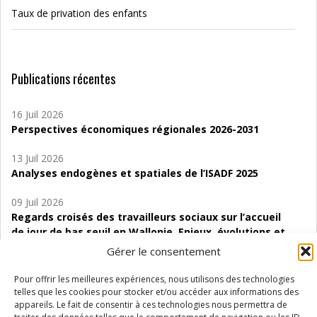
Taux de privation des enfants
Publications récentes
16 Juil 2026
Perspectives économiques régionales 2026-2031
13 Juil 2026
Analyses endogènes et spatiales de l’ISADF 2025
09 Juil 2026
Regards croisés des travailleurs sociaux sur l’accueil
de jour de bas seuil en Wallonie. Enjeux, évolutions et
perspectives
Gérer le consentement
06 Juil 2026
Pour offrir les meilleures expériences, nous utilisons des technologies
Étude d’évaluabilité des Structures
telles que les cookies pour stocker et/ou accéder aux informations des
d’accompagnement à l’autocréation d’emploi (SAACE)
appareils. Le fait de consentir à ces technologies nous permettra de