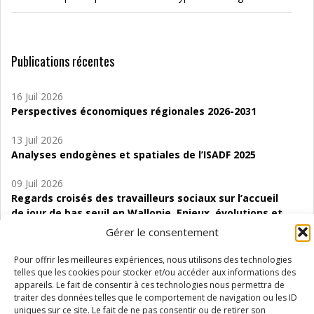
Publications récentes
16 Juil 2026
Perspectives économiques régionales 2026-2031
13 Juil 2026
Analyses endogènes et spatiales de l’ISADF 2025
09 Juil 2026
Regards croisés des travailleurs sociaux sur l’accueil
de jour de bas seuil en Wallonie. Enjeux, évolutions et
perspectives
Gérer le consentement
06 Juil 2026
Pour offrir les meilleures expériences, nous utilisons des technologies
Étude d’évaluabilité des Structures
telles que les cookies pour stocker et/ou accéder aux informations des
d’accompagnement à l’autocréation d’emploi (SAACE)
appareils. Le fait de consentir à ces technologies nous permettra de
traiter des données telles que le comportement de navigation ou les ID
uniques sur ce site. Le fait de ne pas consentir ou de retirer son