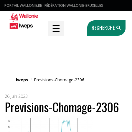
PORTAIL WALLONIE.BE
FÉDÉRATION WALLONIE-BRUXELLES
☰
RECHERCHE
Fichier média
Iweps
/
Previsions-Chomage-2306
26 juin 2023
Previsions-Chomage-2306