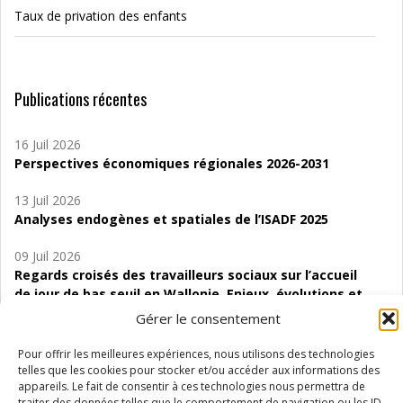
Taux de privation des enfants
Publications récentes
16 Juil 2026
Perspectives économiques régionales 2026-2031
13 Juil 2026
Analyses endogènes et spatiales de l’ISADF 2025
09 Juil 2026
Regards croisés des travailleurs sociaux sur l’accueil
de jour de bas seuil en Wallonie. Enjeux, évolutions et
perspectives
Gérer le consentement
06 Juil 2026
Pour offrir les meilleures expériences, nous utilisons des technologies
Étude d’évaluabilité des Structures
telles que les cookies pour stocker et/ou accéder aux informations des
d’accompagnement à l’autocréation d’emploi (SAACE)
appareils. Le fait de consentir à ces technologies nous permettra de
traiter des données telles que le comportement de navigation ou les ID