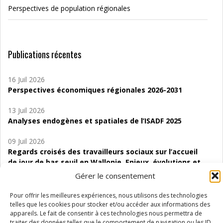
Perspectives de population régionales
Publications récentes
16 Juil 2026
Perspectives économiques régionales 2026-2031
13 Juil 2026
Analyses endogènes et spatiales de l’ISADF 2025
09 Juil 2026
Regards croisés des travailleurs sociaux sur l’accueil
de jour de bas seuil en Wallonie. Enjeux, évolutions et
perspectives
Gérer le consentement
06 Juil 2026
Pour offrir les meilleures expériences, nous utilisons des technologies
Étude d’évaluabilité des Structures
telles que les cookies pour stocker et/ou accéder aux informations des
d’accompagnement à l’autocréation d’emploi (SAACE)
appareils. Le fait de consentir à ces technologies nous permettra de
traiter des données telles que le comportement de navigation ou les ID