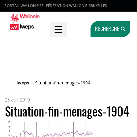
PORTAIL WALLONIE.BE
FÉDÉRATION WALLONIE-BRUXELLES
☰
RECHERCHE
Fichier média
Iweps
/
Situation-fin-menages-1904
25 avril 2019
Situation-fin-menages-1904