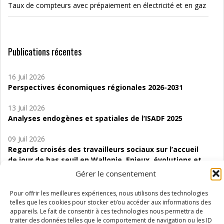
Taux de compteurs avec prépaiement en électricité et en gaz
Publications récentes
16 Juil 2026
Perspectives économiques régionales 2026-2031
13 Juil 2026
Analyses endogènes et spatiales de l’ISADF 2025
09 Juil 2026
Regards croisés des travailleurs sociaux sur l’accueil
de jour de bas seuil en Wallonie. Enjeux, évolutions et
perspectives
Gérer le consentement
06 Juil 2026
Pour offrir les meilleures expériences, nous utilisons des technologies
Étude d’évaluabilité des Structures
telles que les cookies pour stocker et/ou accéder aux informations des
d’accompagnement à l’autocréation d’emploi (SAACE)
appareils. Le fait de consentir à ces technologies nous permettra de
traiter des données telles que le comportement de navigation ou les ID