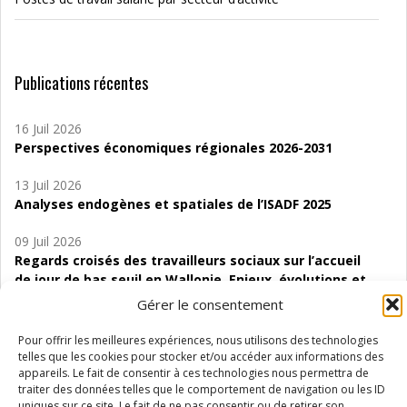
Publications récentes
16 Juil 2026
Perspectives économiques régionales 2026-2031
13 Juil 2026
Analyses endogènes et spatiales de l’ISADF 2025
09 Juil 2026
Regards croisés des travailleurs sociaux sur l’accueil
de jour de bas seuil en Wallonie. Enjeux, évolutions et
perspectives
Gérer le consentement
06 Juil 2026
Pour offrir les meilleures expériences, nous utilisons des technologies
Étude d’évaluabilité des Structures
telles que les cookies pour stocker et/ou accéder aux informations des
d’accompagnement à l’autocréation d’emploi (SAACE)
appareils. Le fait de consentir à ces technologies nous permettra de
traiter des données telles que le comportement de navigation ou les ID
uniques sur ce site. Le fait de ne pas consentir ou de retirer son