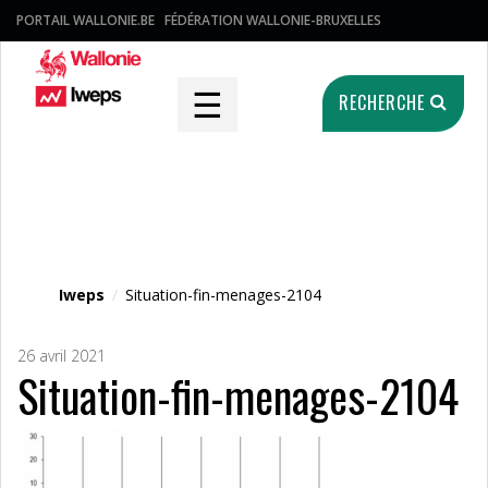
PORTAIL WALLONIE.BE
FÉDÉRATION WALLONIE-BRUXELLES
☰
RECHERCHE
Fichier média
Iweps
/
Situation-fin-menages-2104
26 avril 2021
Situation-fin-menages-2104