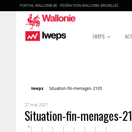
PORTAIL WALLONIE.BE
FÉDÉRATION WALLONIE-BRUXELLES
IWEPS
AC
Fichier média
Iweps
/
Situation-fin-menages-2105
27 mai 2021
Situation-fin-menages-2