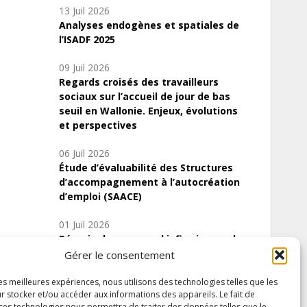
13 Juil 2026
Analyses endogènes et spatiales de
l’ISADF 2025
09 Juil 2026
Regards croisés des travailleurs
sociaux sur l’accueil de jour de bas
seuil en Wallonie. Enjeux, évolutions
et perspectives
06 Juil 2026
Étude d’évaluabilité des Structures
d’accompagnement à l’autocréation
d’emploi (SAACE)
01 Juil 2026
Pénurie du personnel infirmier :quels
indicateurs d’offre de soins pour
Gérer le consentement
comprendre la situation en Wallonie ?
les meilleures expériences, nous utilisons des technologies telles que les
r stocker et/ou accéder aux informations des appareils. Le fait de
 ces technologies nous permettra de traiter des données telles que le