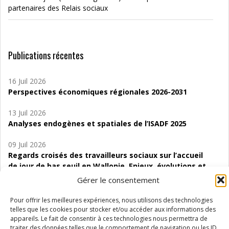
partenaires des Relais sociaux
Publications récentes
16 Juil 2026
Perspectives économiques régionales 2026-2031
13 Juil 2026
Analyses endogènes et spatiales de l’ISADF 2025
09 Juil 2026
Regards croisés des travailleurs sociaux sur l’accueil
de jour de bas seuil en Wallonie. Enjeux, évolutions et
perspectives
Gérer le consentement
06 Juil 2026
Pour offrir les meilleures expériences, nous utilisons des technologies
Étude d’évaluabilité des Structures
telles que les cookies pour stocker et/ou accéder aux informations des
d’accompagnement à l’autocréation d’emploi (SAACE)
appareils. Le fait de consentir à ces technologies nous permettra de
traiter des données telles que le comportement de navigation ou les ID