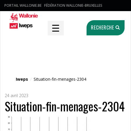
PORTAIL WALLONIE.BE
FÉDÉRATION WALLONIE-BRUXELLES
☰
RECHERCHE
Fichier média
Iweps
/
Situation-fin-menages-2304
24 avril 2023
Situation-fin-menages-2304