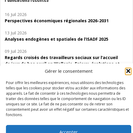
16 Juil 2026
Perspectives économiques régionales 2026-2031
13 Juil 2026
Analyses endogènes et spatiales de l’ISADF 2025
09 Juil 2026
Regards croisés des travailleurs sociaux sur l’accueil
de jour de bas seuil en Wallonie. Enjeux, évolutions et
perspectives
Gérer le consentement
06 Juil 2026
Pour offrir les meilleures expériences, nous utilisons des technologies
Étude d’évaluabilité des Structures
telles que les cookies pour stocker et/ou accéder aux informations des
appareils. Le fait de consentir à ces technologies nous permettra de
d’accompagnement à l’autocréation d’emploi (SAACE)
traiter des données telles que le comportement de navigation ou les ID
uniques sur ce site. Le fait de ne pas consentir ou de retirer son
01 Juil 2026
consentement peut avoir un effet négatif sur certaines caractéristiques et
Pénurie du personnel infirmier :quels indicateurs
fonctions.
d’offre de soins pour comprendre la situation en
Wallonie ?
Accepter