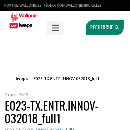
PORTAIL WALLONIE.BE
FÉDÉRATION WALLONIE-BRUXELLES
☰
RECHERCHE
Fichier média
Iweps
/
E023-TX.ENTR.INNOV-032018_full1
7 mars 2018
E023-TX.ENTR.INNOV-
032018_full1
E023-TX.ENTR.INNOV-032018_full1