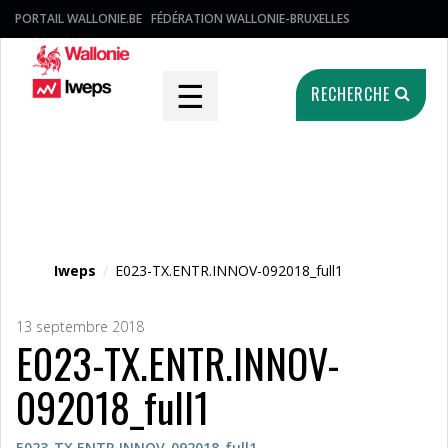
PORTAIL WALLONIE.BE
FÉDÉRATION WALLONIE-BRUXELLES
☰
RECHERCHE
Fichier média
Iweps
/
E023-TX.ENTR.INNOV-092018_full1
13 septembre 2018
E023-TX.ENTR.INNOV-
092018_full1
E023-TX.ENTR.INNOV-092018_full1