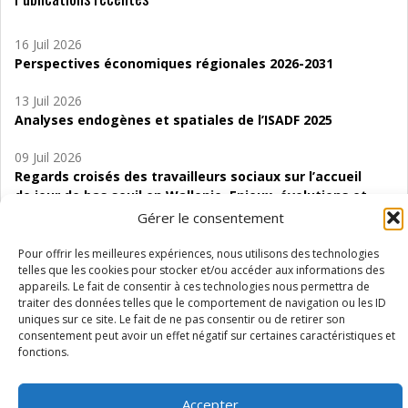
16 Juil 2026
Perspectives économiques régionales 2026-2031
13 Juil 2026
Analyses endogènes et spatiales de l’ISADF 2025
09 Juil 2026
Regards croisés des travailleurs sociaux sur l’accueil
de jour de bas seuil en Wallonie. Enjeux, évolutions et
perspectives
Gérer le consentement
06 Juil 2026
Pour offrir les meilleures expériences, nous utilisons des technologies
Étude d’évaluabilité des Structures
telles que les cookies pour stocker et/ou accéder aux informations des
appareils. Le fait de consentir à ces technologies nous permettra de
d’accompagnement à l’autocréation d’emploi (SAACE)
traiter des données telles que le comportement de navigation ou les ID
uniques sur ce site. Le fait de ne pas consentir ou de retirer son
01 Juil 2026
consentement peut avoir un effet négatif sur certaines caractéristiques et
Pénurie du personnel infirmier :quels indicateurs
fonctions.
d’offre de soins pour comprendre la situation en
Wallonie ?
Accepter