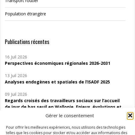
Transport routier
Population étrangère
Publications récentes
16 Juil 2026
Perspectives économiques régionales 2026-2031
13 Juil 2026
Analyses endogènes et spatiales de l’ISADF 2025
09 Juil 2026
Regards croisés des travailleurs sociaux sur l’accueil
de jour de bas seuil en Wallonie. Enjeux, évolutions et
perspectives
Gérer le consentement
06 Juil 2026
Pour offrir les meilleures expériences, nous utilisons des technologies
Étude d’évaluabilité des Structures
telles que les cookies pour stocker et/ou accéder aux informations des