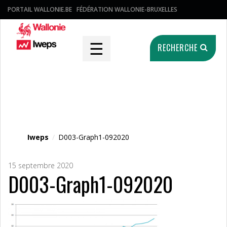
PORTAIL WALLONIE.BE
FÉDÉRATION WALLONIE-BRUXELLES
☰
RECHERCHE
Fichier média
Iweps
/
D003-Graph1-092020
15 septembre 2020
D003-Graph1-092020