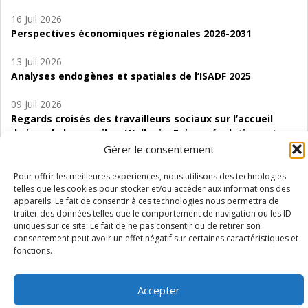
16 Juil 2026
Perspectives économiques régionales 2026-2031
13 Juil 2026
Analyses endogènes et spatiales de l’ISADF 2025
09 Juil 2026
Regards croisés des travailleurs sociaux sur l’accueil
de jour de bas seuil en Wallonie. Enjeux, évolutions et
perspectives
Gérer le consentement
06 Juil 2026
Pour offrir les meilleures expériences, nous utilisons des technologies
telles que les cookies pour stocker et/ou accéder aux informations des
Étude d’évaluabilité des Structures
appareils. Le fait de consentir à ces technologies nous permettra de
d’accompagnement à l’autocréation d’emploi (SAACE)
traiter des données telles que le comportement de navigation ou les ID
uniques sur ce site. Le fait de ne pas consentir ou de retirer son
01 Juil 2026
consentement peut avoir un effet négatif sur certaines caractéristiques et
Pénurie du personnel infirmier :quels indicateurs
fonctions.
d’offre de soins pour comprendre la situation en
Wallonie ?
Accepter