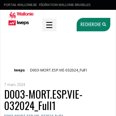
PORTAIL WALLONIE.BE
FÉDÉRATION WALLONIE-BRUXELLES
☰
RECHERCHE
Fichier média
Iweps
/
D003-MORT.ESP.VIE-032024_Full1
7 mars 2024
D003-MORT.ESP.VIE-
032024_Full1
D003-MORT.ESP.VIE-032024_Full1