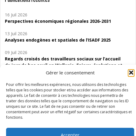
16 Juil 2026
Perspectives économiques régionales 2026-2031
13 Juil 2026
Analyses endogènes et spatiales de l’ISADF 2025
09 Juil 2026
Regards croisés des travailleurs sociaux sur l’accueil
de jour de bas seuil en Wallonie. Enjeux, évolutions et
perspectives
Gérer le consentement
06 Juil 2026
Pour offrir les meilleures expériences, nous utilisons des technologies
Étude d’évaluabilité des Structures
telles que les cookies pour stocker et/ou accéder aux informations des
appareils. Le fait de consentir à ces technologies nous permettra de
d’accompagnement à l’autocréation d’emploi (SAACE)
traiter des données telles que le comportement de navigation ou les ID
uniques sur ce site. Le fait de ne pas consentir ou de retirer son
01 Juil 2026
consentement peut avoir un effet négatif sur certaines caractéristiques et
Pénurie du personnel infirmier :quels indicateurs
fonctions.
d’offre de soins pour comprendre la situation en
Wallonie ?
Accepter