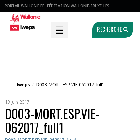
PORTAIL WALLONIE.BE
FÉDÉRATION WALLONIE-BRUXELLES
☰
RECHERCHE
Fichier média
Iweps
/
D003-MORT.ESP.VIE-062017_full1
13 juin 2017
D003-MORT.ESP.VIE-
062017_full1
D003-MORT.ESP.VIE-062017_full1