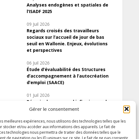
Analyses endogènes et spatiales de
l’ISADF 2025
09 Juil 2026
Regards croisés des travailleurs
sociaux sur l’accueil de jour de bas
seuil en Wallonie. Enjeux, évolutions
et perspectives
06 Juil 2026
Étude d’évaluabilité des Structures
d’accompagnement à l’autocréation
d’emploi (SAACE)
01 Juil 2026
Pénurie du personnel infirmier :quels
indicateurs d’offre de soins pour
Gérer le consentement
comprendre la situation en Wallonie ?
les meilleures expériences, nous utilisons des technologies telles que les
r stocker et/ou accéder aux informations des appareils. Le fait de
 ces technologies nous permettra de traiter des données telles que le
 de navigation ou les ID uniques sur ce site. Le fait de ne pas consentir