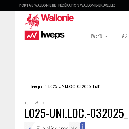
PORTAIL WALLONIE.BE
FÉDÉRATION WALLONIE-BRUXELLES
IWEPS
AC
Fichier média
Iweps
/
L025-UNI.LOC.-032025_Full1
5 juin 2025
L025-UNI.LOC.-032025_F