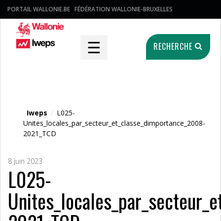
PORTAIL WALLONIE.BE
FÉDÉRATION WALLONIE-BRUXELLES
☰
RECHERCHE
Fichier média
Iweps
/
L025-
Unites_locales_par_secteur_et_classe_dimportance_2008-
2021_TCD
8 juin 2023
L025-
Unites_locales_par_secteur_