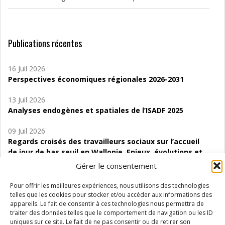
Publications récentes
16 Juil 2026
Perspectives économiques régionales 2026-2031
13 Juil 2026
Analyses endogènes et spatiales de l’ISADF 2025
09 Juil 2026
Regards croisés des travailleurs sociaux sur l’accueil
de jour de bas seuil en Wallonie. Enjeux, évolutions et
perspectives
Gérer le consentement
06 Juil 2026
Pour offrir les meilleures expériences, nous utilisons des technologies
Étude d’évaluabilité des Structures
telles que les cookies pour stocker et/ou accéder aux informations des
d’accompagnement à l’autocréation d’emploi (SAACE)
appareils. Le fait de consentir à ces technologies nous permettra de
traiter des données telles que le comportement de navigation ou les ID
uniques sur ce site. Le fait de ne pas consentir ou de retirer son
01 Juil 2026