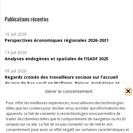
Publications récentes
16 Juil 2026
Perspectives économiques régionales 2026-2031
13 Juil 2026
Analyses endogènes et spatiales de l’ISADF 2025
09 Juil 2026
Regards croisés des travailleurs sociaux sur l’accueil
de jour de bas seuil en Wallonie. Enjeux, évolutions et
perspectives
Gérer le consentement
06 Juil 2026
Pour offrir les meilleures expériences, nous utilisons des technologies
Étude d’évaluabilité des Structures
telles que les cookies pour stocker et/ou accéder aux informations des
appareils. Le fait de consentir à ces technologies nous permettra de
d’accompagnement à l’autocréation d’emploi (SAACE)
traiter des données telles que le comportement de navigation ou les ID
uniques sur ce site. Le fait de ne pas consentir ou de retirer son
01 Juil 2026
consentement peut avoir un effet négatif sur certaines caractéristiques et
Pénurie du personnel infirmier :quels indicateurs