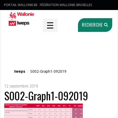
PORTAIL WALLONIE.BE
FÉDÉRATION WALLONIE-BRUXELLES
☰
RECHERCHE
Fichier média
Iweps
/
S002-Graph1-092019
12 septembre 2019
S002-Graph1-092019