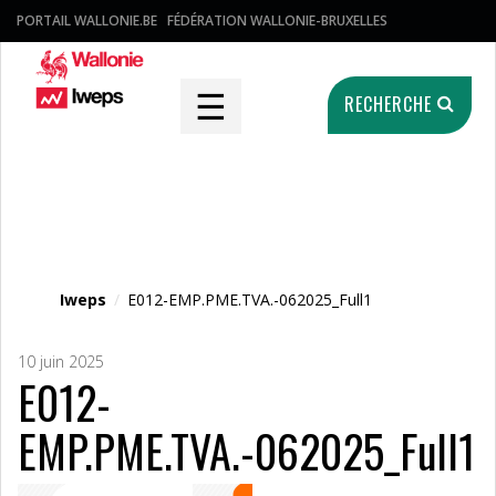
PORTAIL WALLONIE.BE
FÉDÉRATION WALLONIE-BRUXELLES
☰
RECHERCHE
Fichier média
Iweps
/
E012-EMP.PME.TVA.-062025_Full1
10 juin 2025
E012-
EMP.PME.TVA.-062025_Full1