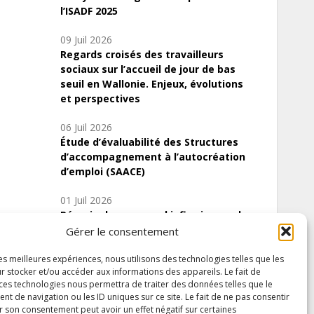
l’ISADF 2025
09 Juil 2026
Regards croisés des travailleurs
sociaux sur l’accueil de jour de bas
seuil en Wallonie. Enjeux, évolutions
et perspectives
06 Juil 2026
Étude d’évaluabilité des Structures
d’accompagnement à l’autocréation
d’emploi (SAACE)
01 Juil 2026
Pénurie du personnel infirmier :quels
indicateurs d’offre de soins pour
Gérer le consentement
comprendre la situation en Wallonie ?
les meilleures expériences, nous utilisons des technologies telles que les
r stocker et/ou accéder aux informations des appareils. Le fait de
 ces technologies nous permettra de traiter des données telles que le
 de navigation ou les ID uniques sur ce site. Le fait de ne pas consentir
Inscrivez-vous à notre newsletter
r son consentement peut avoir un effet négatif sur certaines