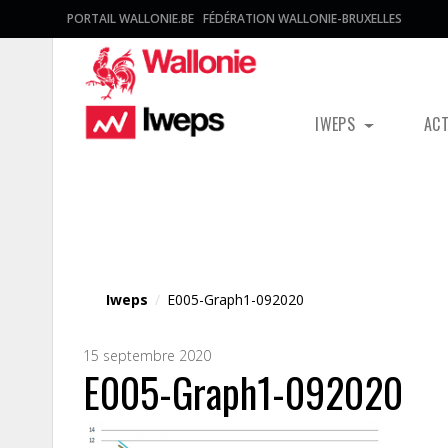
PORTAIL WALLONIE.BE
FÉDÉRATION WALLONIE-BRUXELLES
IWEPS
AC
Fichier média
Iweps
/
E005-Graph1-092020
15 septembre 2020
E005-Graph1-092020